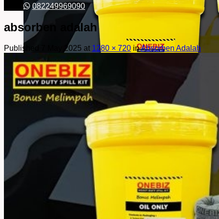
082249969090
absorben adalah
Published
7 May 2025
at
1280 × 720
in
Absorben Adalah