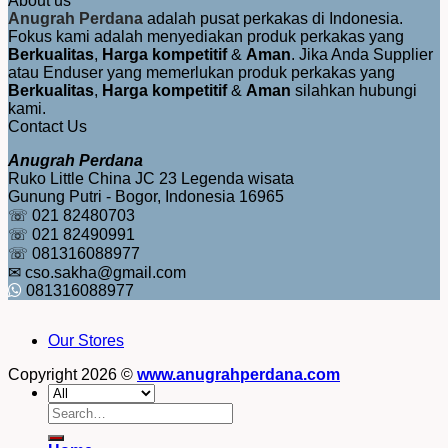
About us
Anugrah Perdana
adalah pusat perkakas di Indonesia.
Fokus kami adalah menyediakan produk perkakas yang
Berkualitas
,
Harga kompetitif
&
Aman
. Jika Anda Supplier
atau Enduser yang memerlukan produk perkakas yang
Berkualitas
,
Harga kompetitif
&
Aman
silahkan hubungi
kami.
Contact Us
Anugrah Perdana
Ruko Little China JC 23 Legenda wisata
Gunung Putri - Bogor, Indonesia 16965
☏ 021 82480703
☏ 021 82490991
☏ 081316088977
✉ cso.sakha@gmail.com
081316088977
Our Stores
Copyright 2026 ©
www.anugrahperdana.com
Search
for: