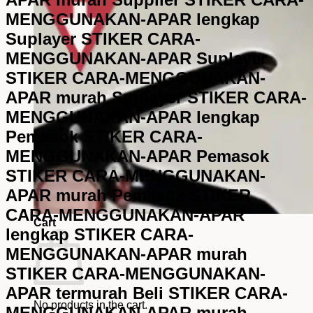
MENGGUNAKAN-APAR lengkap
Suplayer STIKER CARA-
MENGGUNAKAN-APAR Suplayer
STIKER CARA-MENGGUNAKAN-
APAR murah Suplayer STIKER CARA-
MENGGUNAKAN-APAR lengkap
Pemasok STIKER CARA-
MENGGUNAKAN-APAR Pemasok
STIKER CARA-MENGGUNAKAN-
APAR murah Pemasok STIKER
CARA-MENGGUNAKAN-APAR
Cart
lengkap STIKER CARA-
MENGGUNAKAN-APAR murah
STIKER CARA-MENGGUNAKAN-
APAR termurah Beli STIKER CARA-
No products in the cart.
MENGGUNAKAN-APAR murah