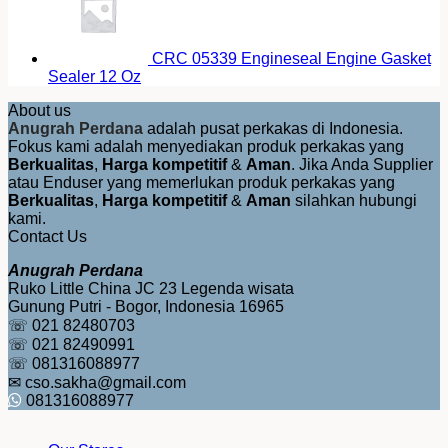
CRC 05339 Engineseal Engine Gasket
Sealer 12 Oz
About us
Anugrah Perdana
adalah pusat perkakas di Indonesia.
Fokus kami adalah menyediakan produk perkakas yang
Berkualitas
,
Harga kompetitif
&
Aman
. Jika Anda Supplier
atau Enduser yang memerlukan produk perkakas yang
Berkualitas
,
Harga kompetitif
&
Aman
silahkan hubungi
kami.
Contact Us
Anugrah Perdana
Ruko Little China JC 23 Legenda wisata
Gunung Putri - Bogor, Indonesia 16965
☏ 021 82480703
☏ 021 82490991
☏ 081316088977
✉ cso.sakha@gmail.com
081316088977