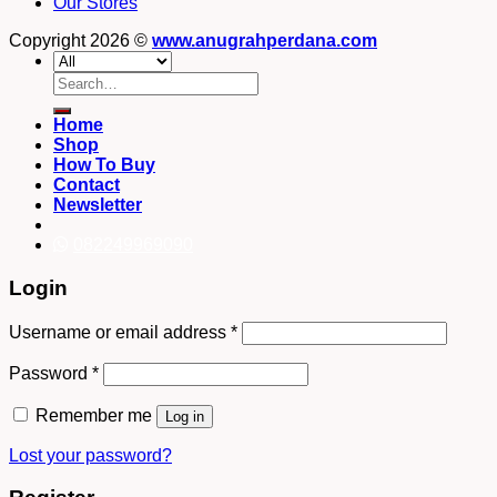
Our Stores
Copyright 2026 ©
www.anugrahperdana.com
Search
for:
Home
Shop
How To Buy
Contact
Newsletter
082249969090
Login
Username or email address
*
Password
*
Remember me
Log in
Lost your password?