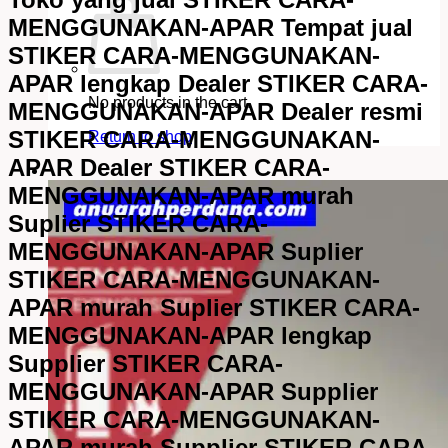
MENGGUNAKAN-APAR Tempat jual
STIKER CARA-MENGGUNAKAN-
APAR lengkap Dealer STIKER CARA-
No products in the cart.
MENGGUNAKAN-APAR Dealer resmi
STIKER CARA-MENGGUNAKAN-
Return to shop
APAR Dealer STIKER CARA-
MENGGUNAKAN-APAR murah
Suplier STIKER CARA-
MENGGUNAKAN-APAR Suplier
STIKER CARA-MENGGUNAKAN-
APAR murah Suplier STIKER CARA-
MENGGUNAKAN-APAR lengkap
Supplier STIKER CARA-
MENGGUNAKAN-APAR Supplier
STIKER CARA-MENGGUNAKAN-
APAR murah Supplier STIKER CARA-