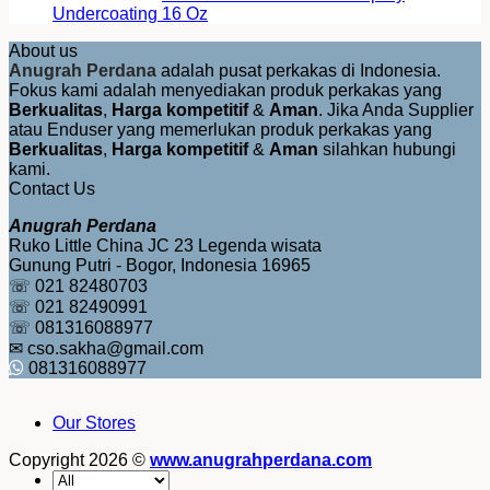
Undercoating 16 Oz
About us
Anugrah Perdana
adalah pusat perkakas di Indonesia.
Fokus kami adalah menyediakan produk perkakas yang
Berkualitas
,
Harga kompetitif
&
Aman
. Jika Anda Supplier
atau Enduser yang memerlukan produk perkakas yang
Berkualitas
,
Harga kompetitif
&
Aman
silahkan hubungi
kami.
Contact Us
Anugrah Perdana
Ruko Little China JC 23 Legenda wisata
Gunung Putri - Bogor, Indonesia 16965
☏ 021 82480703
☏ 021 82490991
☏ 081316088977
✉ cso.sakha@gmail.com
081316088977
Our Stores
Copyright 2026 ©
www.anugrahperdana.com