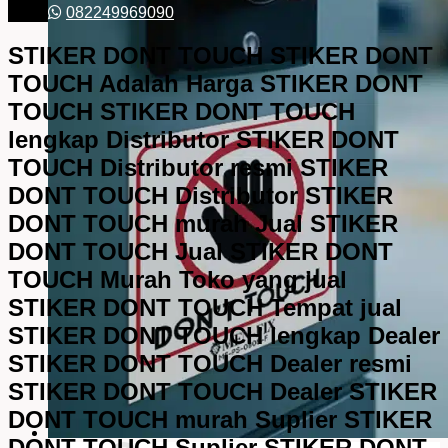
082249969090
STIKER DONT TOUCH STIKER DONT
TOUCH Adalah Harga STIKER DONT
TOUCH STIKER DONT TOUCH
lengkap Distributor STIKER DONT
TOUCH Distributor resmi STIKER
DONT TOUCH Distributor STIKER
DONT TOUCH murah Jual STIKER
DONT TOUCH Jual STIKER DONT
TOUCH Murah Toko yang jual
STIKER DONT TOUCH Tempat jual
STIKER DONT TOUCH lengkap Dealer
STIKER DONT TOUCH Dealer resmi
STIKER DONT TOUCH Dealer STIKER
DONT TOUCH murah Suplier STIKER
DONT TOUCH Suplier STIKER DONT