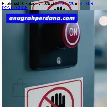
Published
16 February 2026
at
1280 × 720
in
STIKER
DONT TOUCH
Cart
No products in the cart.