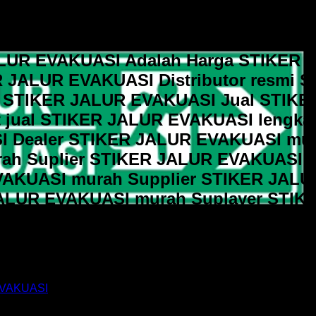
LUR EVAKUASI Adalah Harga STIKER 
R JALUR EVAKUASI Distributor resmi 
 STIKER JALUR EVAKUASI Jual STIKE
 jual STIKER JALUR EVAKUASI lengka
I Dealer STIKER JALUR EVAKUASI mu
ah Suplier STIKER JALUR EVAKUASI l
AKUASI murah Supplier STIKER JALU
ALUR EVAKUASI murah Suplayer STIK
emasok STIKER JALUR EVAKUASI mur
AKUASI murah STIKER JALUR EVAKUAS
EVAKUASI