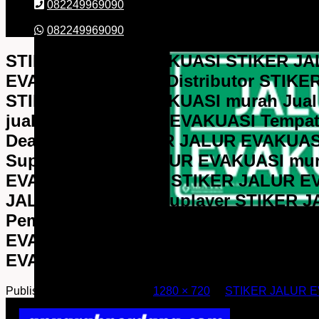
082249969090
082249969090
STIKER JALUR EVAKUASI STIKER JA
EVAKUASI lengkap Distributor STIKE
STIKER JALUR EVAKUASI murah Jual
jual STIKER JALUR EVAKUASI Tempat
Dealer resmi STIKER JALUR EVAKUAS
Suplier STIKER JALUR EVAKUASI mur
EVAKUASI Supplier STIKER JALUR EV
JALUR EVAKUASI Suplayer STIKER J
Pemasok STIKER JALUR EVAKUASI P
EVAKUASI lengkap STIKER JALUR EV
EVAKUASI murah
Published
5 January 2026
at
1280 × 720
in
STIKER JALUR 