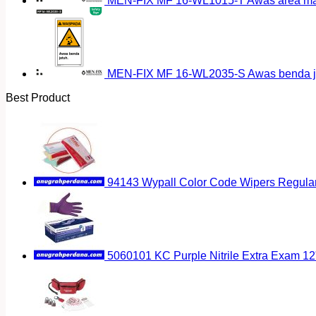
MEN-FIX MF 16-WL1015-T Awas area magn
MEN-FIX MF 16-WL2035-S Awas benda ja
Best Product
94143 Wypall Color Code Wipers Regular
5060101 KC Purple Nitrile Extra Exam 12