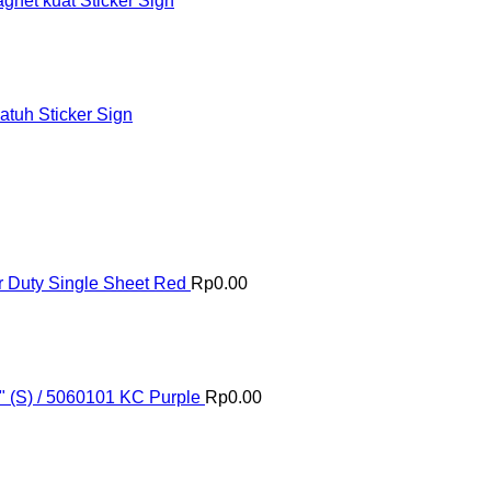
et kuat Sticker Sign
tuh Sticker Sign
 Duty Single Sheet Red
Rp
0.00
" (S) / 5060101 KC Purple
Rp
0.00