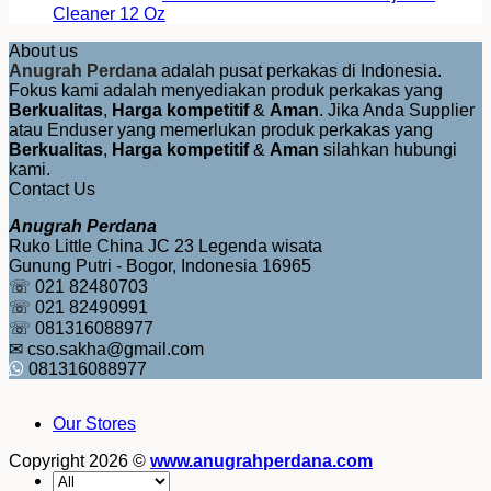
Cleaner 12 Oz
About us
Anugrah Perdana
adalah pusat perkakas di Indonesia.
Fokus kami adalah menyediakan produk perkakas yang
Berkualitas
,
Harga kompetitif
&
Aman
. Jika Anda Supplier
atau Enduser yang memerlukan produk perkakas yang
Berkualitas
,
Harga kompetitif
&
Aman
silahkan hubungi
kami.
Contact Us
Anugrah Perdana
Ruko Little China JC 23 Legenda wisata
Gunung Putri - Bogor, Indonesia 16965
☏ 021 82480703
☏ 021 82490991
☏ 081316088977
✉ cso.sakha@gmail.com
081316088977
Our Stores
Copyright 2026 ©
www.anugrahperdana.com