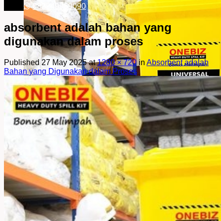
082249969090
absorbent adalah bahan yang
digunakan dalam proses
Published
27 May 2025
at
1280 × 720
in
Absorbent adalah
Bahan yang Digunakan dalam Proses