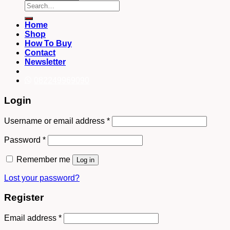
Search
for:
Home
Shop
How To Buy
Contact
Newsletter
082249969090
Login
Username or email address
*
Password
*
Remember me
Log in
Lost your password?
Register
Email address
*