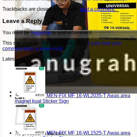
Trackbacks are closed, but you can
post a comment
.
Leave a Reply
You must be
logged in
to post a comment.
This site uses Akismet to reduce spam.
Learn how your
comment data is processed.
Latest
MEN-FIX MF 16-WL2035-T Awas area
Cart
magnet kuat Sticker Sign
MEN-FIX MF 16-WL1525-T Awas area
No products in the cart.