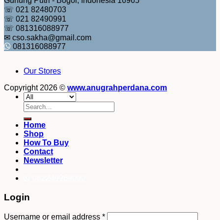
Gunung Putri - Bogor, Indonesia 16965
☏ 021 82480703
☏ 021 82490991
☏ 081316088977
✉ cso.sakha@gmail.com
081316088977
Our Stores
Copyright 2026 ©
www.anugrahperdana.com
Search
for:
Home
Shop
How To Buy
Contact
Newsletter
082249969090
Login
Username or email address
*