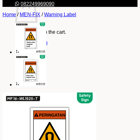
082249969090
Home
/
MEN-FIX
/
Warning Label
No products in the cart.
Return to shop