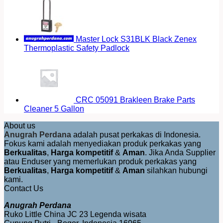
Master Lock S31BLK Black Zenex
Thermoplastic Safety Padlock
CRC 05091 Brakleen Brake Parts
Cleaner 5 Gallon
About us
Anugrah Perdana
adalah pusat perkakas di Indonesia.
Fokus kami adalah menyediakan produk perkakas yang
Berkualitas
,
Harga kompetitif
&
Aman
. Jika Anda Supplier
atau Enduser yang memerlukan produk perkakas yang
Berkualitas
,
Harga kompetitif
&
Aman
silahkan hubungi
kami.
Contact Us
Anugrah Perdana
Ruko Little China JC 23 Legenda wisata