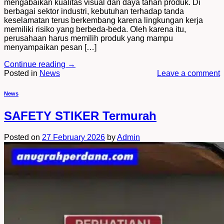
mengabaikan kualitas visual dan daya tahan produk. Di
berbagai sektor industri, kebutuhan terhadap tanda
keselamatan terus berkembang karena lingkungan kerja
memiliki risiko yang berbeda-beda. Oleh karena itu,
perusahaan harus memilih produk yang mampu
menyampaikan pesan […]
Continue reading
→
Posted in
News
Leave a comment
News
SAFETY STIKER Termurah
Posted on
27 February 2026
by
Admin