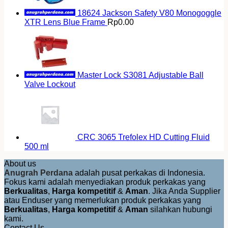
18624 Jackson Safety V80 Monogoggle
XTR Lens Blue Frame
Rp
0.00
Master Lock S3081 Adjustable Ball
Valve Lockout
CRC 3065 Trefolex HD Cutting Fluid
500 ml
About us
Anugrah Perdana
adalah pusat perkakas di Indonesia.
Fokus kami adalah menyediakan produk perkakas yang
Berkualitas
,
Harga kompetitif
&
Aman
. Jika Anda Supplier
atau Enduser yang memerlukan produk perkakas yang
Berkualitas
,
Harga kompetitif
&
Aman
silahkan hubungi
kami.
Contact Us