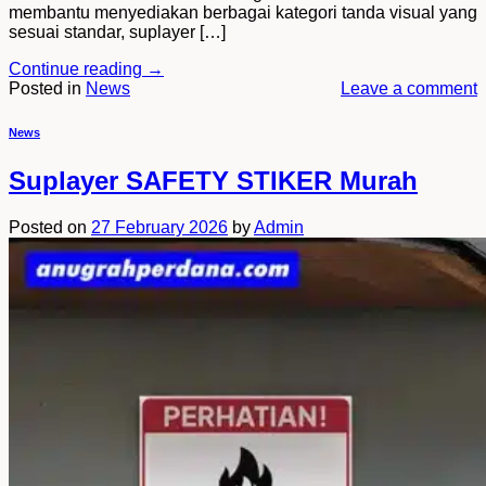
membantu menyediakan berbagai kategori tanda visual yang
sesuai standar, suplayer […]
Continue reading
→
Posted in
News
Leave a comment
News
Suplayer SAFETY STIKER Murah
Posted on
27 February 2026
by
Admin