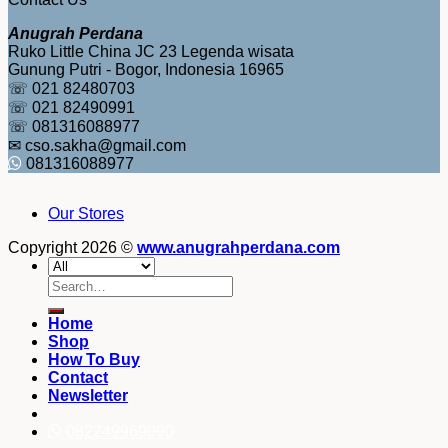
Anugrah Perdana
Ruko Little China JC 23 Legenda wisata
Gunung Putri - Bogor, Indonesia 16965
☏ 021 82480703
☏ 021 82490991
☏ 081316088977
✉ cso.sakha@gmail.com
081316088977
Our Stores
Copyright 2026 ©
www.anugrahperdana.com
Search
for:
Home
Shop
How To Buy
Contact
Newsletter
082249969090