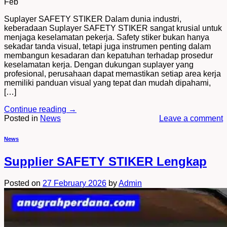
Feb
Suplayer SAFETY STIKER Dalam dunia industri,
keberadaan Suplayer SAFETY STIKER sangat krusial untuk
menjaga keselamatan pekerja. Safety stiker bukan hanya
sekadar tanda visual, tetapi juga instrumen penting dalam
membangun kesadaran dan kepatuhan terhadap prosedur
keselamatan kerja. Dengan dukungan suplayer yang
profesional, perusahaan dapat memastikan setiap area kerja
memiliki panduan visual yang tepat dan mudah dipahami,
[…]
Continue reading
→
Posted in
News
Leave a comment
News
Supplier SAFETY STIKER Lengkap
Posted on
27 February 2026
by
Admin