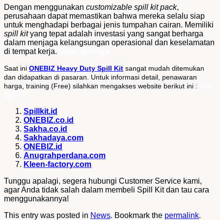
Dengan menggunakan
customizable spill kit pack
,
perusahaan dapat memastikan bahwa mereka selalu siap
untuk menghadapi berbagai jenis tumpahan cairan. Memiliki
spill kit
yang tepat adalah investasi yang sangat berharga
dalam menjaga kelangsungan operasional dan keselamatan
di tempat kerja.
Pada akhirnya
Saat ini
ONEBIZ Heavy Duty Spill Kit
sangat mudah ditemukan
dan didapatkan di pasaran. Untuk informasi detail, penawaran
harga, training (Free) silahkan mengakses website berikut ini :
Jual
Spill kit
Spillkit.id
ONEBIZ.co.id
Sakha.co.id
Sakhadaya.com
ONEBIZ.id
Anugrahperdana.com
Kleen-factory.com
Tunggu apalagi, segera hubungi Customer Service kami,
agar Anda tidak salah dalam membeli Spill Kit dan tau cara
menggunakannya!
This entry was posted in
News
. Bookmark the
permalink
.