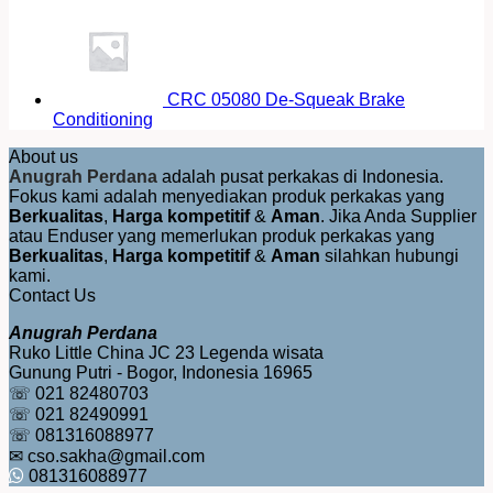
CRC 05080 De-Squeak Brake
Conditioning
About us
Anugrah Perdana
adalah pusat perkakas di Indonesia.
Fokus kami adalah menyediakan produk perkakas yang
Berkualitas
,
Harga kompetitif
&
Aman
. Jika Anda Supplier
atau Enduser yang memerlukan produk perkakas yang
Berkualitas
,
Harga kompetitif
&
Aman
silahkan hubungi
kami.
Contact Us
Anugrah Perdana
Ruko Little China JC 23 Legenda wisata
Gunung Putri - Bogor, Indonesia 16965
☏ 021 82480703
☏ 021 82490991
☏ 081316088977
✉ cso.sakha@gmail.com
081316088977