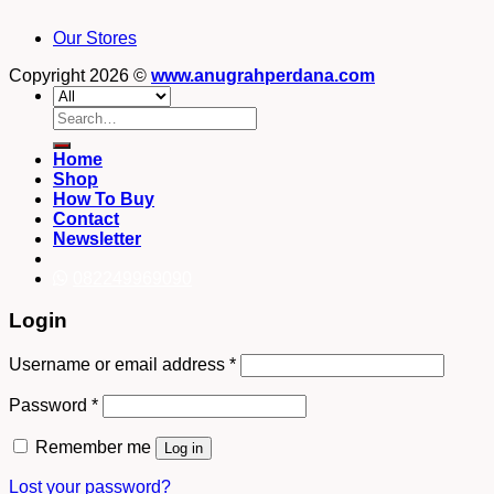
Our Stores
Copyright 2026 ©
www.anugrahperdana.com
Search
for:
Home
Shop
How To Buy
Contact
Newsletter
082249969090
Login
Username or email address
*
Password
*
Remember me
Log in
Lost your password?