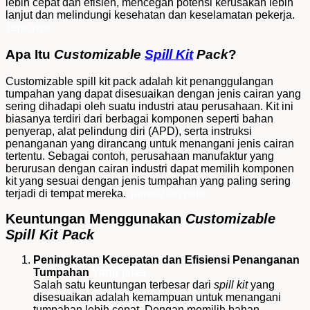
lebih cepat dan efisien, mencegah potensi kerusakan lebih
lanjut dan melindungi kesehatan dan keselamatan pekerja.
Tentunya
Apa Itu
Customizable
Spill Kit
Pack
?
Customizable spill kit pack adalah kit penanggulangan
tumpahan yang dapat disesuaikan dengan jenis cairan yang
sering dihadapi oleh suatu industri atau perusahaan. Kit ini
biasanya terdiri dari berbagai komponen seperti bahan
penyerap, alat pelindung diri (APD), serta instruksi
penanganan yang dirancang untuk menangani jenis cairan
tertentu.
Sebagai contoh, perusahaan manufaktur yang
berurusan dengan cairan industri dapat memilih komponen
kit yang sesuai dengan jenis tumpahan yang paling sering
terjadi di tempat mereka.
Tambahan pula
Keuntungan Menggunakan
Customizable
Spill Kit Pack
Peningkatan Kecepatan dan Efisiensi Penanganan
Tumpahan
Yang jelas
Salah satu keuntungan terbesar dari
spill kit
yang
disesuaikan adalah kemampuan untuk menangani
tumpahan lebih cepat. Dengan memilih bahan