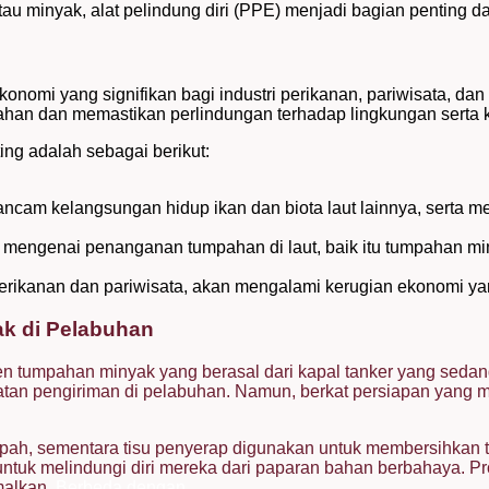
 minyak, alat pelindung diri (PPE) menjadi bagian penting dar
omi yang signifikan bagi industri perikanan, pariwisata, dan se
han dan memastikan perlindungan terhadap lingkungan serta ke
ng adalah sebagai berikut:
cam kelangsungan hidup ikan dan biota laut lainnya, serta me
at mengenai penanganan tumpahan di laut, baik itu tumpahan 
 perikanan dan pariwisata, akan mengalami kerugian ekonomi ya
k di Pelabuhan
en tumpahan minyak yang berasal dari kapal tanker yang seda
tan pengiriman di pelabuhan. Namun, berkat persiapan yang m
, sementara tisu penyerap digunakan untuk membersihkan tump
untuk melindungi diri mereka dari paparan bahan berbahaya. P
malkan.
Berbeda dengan