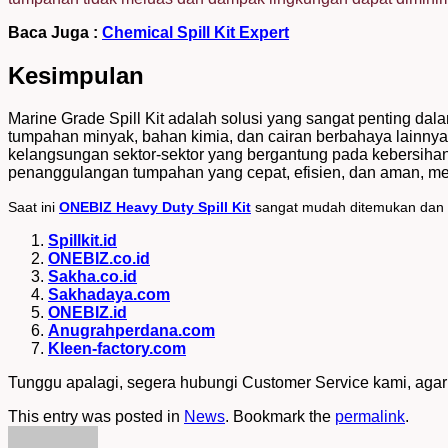
Baca Juga :
Chemical Spill Kit Expert
Kesimpulan
Marine Grade Spill Kit adalah solusi yang sangat penting 
tumpahan minyak, bahan kimia, dan cairan berbahaya lainnya
kelangsungan sektor-sektor yang bergantung pada kebersiha
penanggulangan tumpahan yang cepat, efisien, dan aman, me
Saat ini
ONEBIZ Heavy Duty Spill Kit
sangat mudah ditemukan dan di
Spillkit.id
ONEBIZ.co.id
Sakha.co.id
Sakhadaya.com
ONEBIZ.id
Anugrahperdana.com
Kleen-factory.com
Tunggu apalagi, segera hubungi Customer Service kami, agar
This entry was posted in
News
. Bookmark the
permalink
.