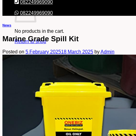
082249969090
082249969090
News
No products in the cart.
Marine Grade Spill Kit
Return to shop
Posted on
5 February 2025
18 March 2025
by
Admin