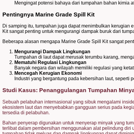
Mengingat potensi bahaya dari tumpahan bahan kimia atau
Pentingnya Marine Grade Spill Kit
Di samping itu, tumpahan juga dapat menimbulkan kerugian ekon
Kit sangat penting untuk mengurangi dampak buruk dari tumpa
Beberapa alasan mengapa Marine Grade Spill Kit sangat penti
Mengurangi Dampak Lingkungan
Tumpahan di laut dapat merusak terumbu karang, mengan
Mematuhi Regulasi Lingkungan
Banyak negara dan wilayah memiliki regulasi yang ket
Mencegah Kerugian Ekonomi
Industri yang bergantung pada kebersihan laut, seperti
Studi Kasus: Penanggulangan Tumpahan Minya
Sebuah pelabuhan internasional yang sibuk mengalami insid
ekosistem laut dan menyebabkan gangguan serius pada kegia
tersedia di pelabuhan.
Bahan penyerap digunakan untuk menyerap minyak yang tumpah
terlibat dalam pembersihan menggunakan alat pelindung diri 
tumpahan tidak meluas dan dampak lingkungan dapat dimini