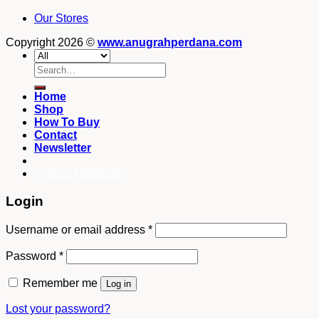
Our Stores
Copyright 2026 ©
www.anugrahperdana.com
Search
for:
Home
Shop
How To Buy
Contact
Newsletter
082249969090
Login
Username or email address
*
Password
*
Remember me
Log in
Lost your password?