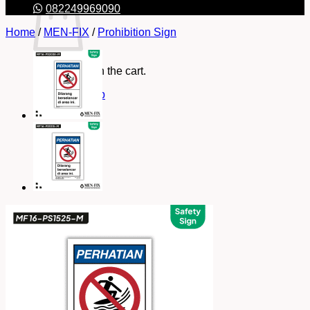
082249969090
Home
/
MEN-FIX
/
Prohibition Sign
No products in the cart.
Return to shop