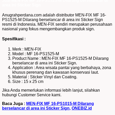
Jual MEN-FIX MF 16-PS1525-M Dilarang berselancar di
area ini Sticker Sign
Anugrahperdana.com adalah distributor MEN-FIX MF 16-
PS1525-M Dilarang berselancar di area ini Sticker Sign
resmi di Indonesia. MEN-FIX sendiri merupakan perusahaan
nasional yang fokus mengembangkan produk sign.
Spesifikasi :
Merk : MEN-FIX
Model : MF 16-PS1525-M
Product Name : MEN-FIX MF 16-PS1525-M Dilarang
berselancar di area ini Sticker Sign.
Application : Area wisata pantai yang berbahaya, zona
khusus perenang dan kawasan konservasi laut.
Material : Sticker Vinyl dan Coating.
Size : 15 x 25 cm
Jika Anda memerlukan informasi lebih lanjut, silahkan
hubungi Customer Service kami.
Baca Juga :
MEN-FIX MF 16-PS1015-M Dilarang
berselancar di area ini Sticker Sign
,
ONEBIZ.id