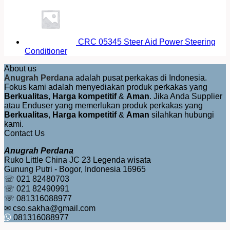
CRC 05345 Steer Aid Power Steering
Conditioner
About us
Anugrah Perdana
adalah pusat perkakas di Indonesia.
Fokus kami adalah menyediakan produk perkakas yang
Berkualitas
,
Harga kompetitif
&
Aman
. Jika Anda Supplier
atau Enduser yang memerlukan produk perkakas yang
Berkualitas
,
Harga kompetitif
&
Aman
silahkan hubungi
kami.
Contact Us
Anugrah Perdana
Ruko Little China JC 23 Legenda wisata
Gunung Putri - Bogor, Indonesia 16965
☏ 021 82480703
☏ 021 82490991
☏ 081316088977
✉ cso.sakha@gmail.com
081316088977