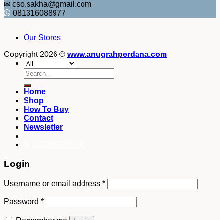
✉ cso.sakha@gmail.com
081316088977
Our Stores
Copyright 2026 ©
www.anugrahperdana.com
Search
for:
Home
Shop
How To Buy
Contact
Newsletter
082249969090
Login
Username or email address
*
Password
*