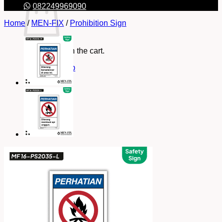
082249969090
Home
/
MEN-FIX
/
Prohibition Sign
No products in the cart.
Return to shop