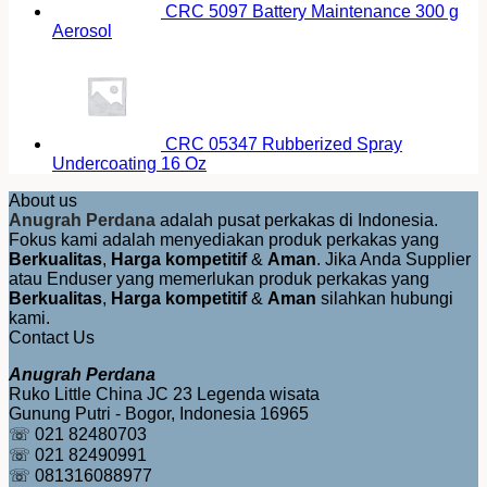
CRC 5097 Battery Maintenance 300 g
Aerosol
CRC 05347 Rubberized Spray
Undercoating 16 Oz
About us
Anugrah Perdana
adalah pusat perkakas di Indonesia.
Fokus kami adalah menyediakan produk perkakas yang
Berkualitas
,
Harga kompetitif
&
Aman
. Jika Anda Supplier
atau Enduser yang memerlukan produk perkakas yang
Berkualitas
,
Harga kompetitif
&
Aman
silahkan hubungi
kami.
Contact Us
Anugrah Perdana
Ruko Little China JC 23 Legenda wisata
Gunung Putri - Bogor, Indonesia 16965
☏ 021 82480703
☏ 021 82490991
☏ 081316088977