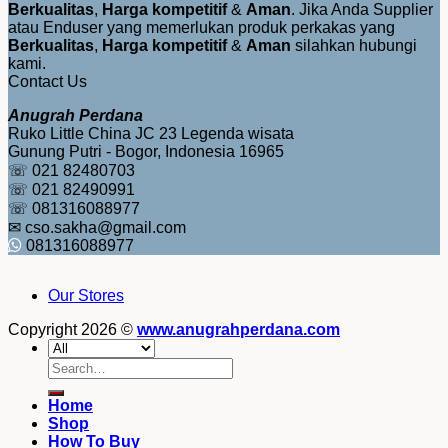
Berkualitas
,
Harga kompetitif
&
Aman
. Jika Anda Supplier
atau Enduser yang memerlukan produk perkakas yang
Berkualitas
,
Harga kompetitif
&
Aman
silahkan hubungi
kami.
Contact Us
Anugrah Perdana
Ruko Little China JC 23 Legenda wisata
Gunung Putri - Bogor, Indonesia 16965
☏ 021 82480703
☏ 021 82490991
☏ 081316088977
✉ cso.sakha@gmail.com
081316088977
Our Stores
Copyright 2026 ©
www.anugrahperdana.com
Search
for:
Home
Shop
How To Buy