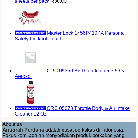
sheets per pack
Rp
0.00
Master Lock 1456P410KA Personal
Safety Lockout Pouch
CRC 05350 Belt Conditioner 7.5 Oz
Aerosol
CRC 05078 Throttle Body & Air Intake
Cleaner 12 Oz
About us
Anugrah Perdana
adalah pusat perkakas di Indonesia.
Fokus kami adalah menyediakan produk perkakas yang