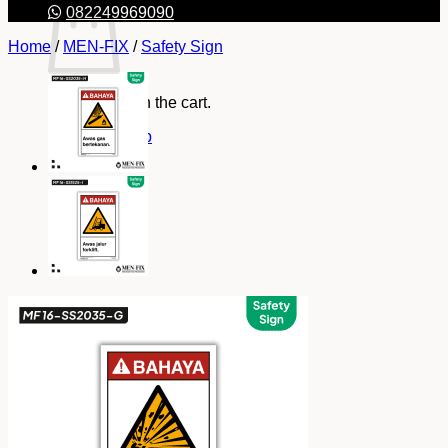
082249969090
Home
/
MEN-FIX
/
Safety Sign
No products in the cart.
Return to shop