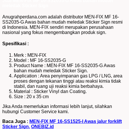
Jual MEN-FIX MF 16-SS2035-G Awas bahan mudah
meledak Sticker Sign
Anugrahperdana.com adalah distributor MEN-FIX MF 16-
SS2035-G Awas bahan mudah meledak Sticker Sign resmi
di Indonesia. MEN-FIX sendiri merupakan perusahaan
nasional yang fokus mengembangkan produk sign.
Spesifikasi :
Merk : MEN-FIX
Model : MF 16-SS2035-G
Product Name : MEN-FIX MF 16-SS2035-G Awas
bahan mudah meledak Sticker Sign.
Application : Area penyimpanan gas LPG / LNG, area
proses dengan tekanan tinggi atau reaksi kimia tidak
stabil, dan ruang uji reaksi kimia berbahaya.
Material : Sticker Vinyl dan Coating.
Size : 20 x 35 cm
Jika Anda memerlukan informasi lebih lanjut, silahkan
hubungi Customer Service kami.
Baca Juga :
MEN-FIX MF 16-SS1525-I Awas jalur forklift
Sticker Sign
,
ONEBIZ.id