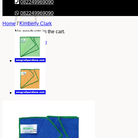
082249969090
082249969090
Home
/
Kimberly Clark
No products in the cart.
Return to shop