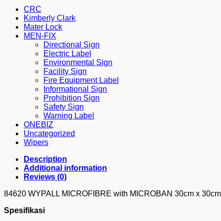
30cm
CRC
x
Kimberly Clark
30cm
Mater Lock
Blue
MEN-FIX
quantity
Directional Sign
Electric Label
Environmental Sign
Facility Sign
Fire Equipment Label
Informational Sign
Prohibition Sign
Safety Sign
Warning Label
ONEBIZ
Uncategorized
Wipers
Description
Additional information
Reviews (0)
84620 WYPALL MICROFIBRE with MICROBAN 30cm x 30c
Spesifikasi