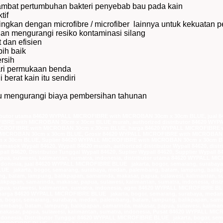
bat pertumbuhan bakteri penyebab bau pada kain
tif
gkan dengan microfibre / microfiber lainnya untuk kekuatan pe
dan mengurangi resiko kontaminasi silang
 dan efisien
bih baik
rsih
ari permukaan benda
berat kain itu sendiri
tu mengurangi biaya pembersihan tahunan
ributor utama 84620 WYPALL MICROFIBRE with MICROBAN 30cm x 30cm BLUE, jual
E with MICROBAN 30cm x 30cm BLUE murah, authorized distributor 84620 WYPAL
CROFIBRE with MICROBAN 30cm x 30cm BLUE, harga 84620 WYPALL MICROFIBRE wi
h MICROBAN 30cm x 30cm BLUE, Grosir 84620 WYPALL MICROFIBRE with MICROBAN
m x 30cm BLUE, Suplier 84620 WYPALL MICROFIBRE with MICROBAN 30cm x 30cm 
pemasok Wypall 84620, Wypall 84620 murah, authorized distributor Wypall 84620, dist
Wypall 84620, Distributor Tunggal Wypall 84620, Suplier Wypall 84620, Supplier Wyp
apua, sulawesi, kalimantan, sumatra, indonesia, distributor utama 84620 WYPALL M
 indonesia, jual 84620 WYPALL MICROFIBRE BLUE jakarta, bogor, semarang, surabaya
 jakarta, bogor, semarang, surabaya, medan, palembang, batam, lampung, balikpap
 batam, lampung, balikpapan, samarinda, makasar, papua, sulawesi, kalimantan, s
ikpapan, samarinda, makasar, papua, sulawesi, kalimantan, sumatra, indonesia, di
apua, sulawesi, kalimantan, sumatra, indonesia, agen 84620 WYPALL MICROFIBRE BL
a, harga 84620 WYPALL MICROFIBRE BLUE jakarta, bogor, semarang, surabaya, medan,
bogor, semarang, surabaya, medan, palembang, batam, lampung, balikpapan, samarin
mbang, batam, lampung, balikpapan, samarinda, makasar, papua, sulawesi, kaliman
makasar, papua, sulawesi, kalimantan, sumatra, indonesia, Pusat 84620 WYPALL MI
 indonesia, Distributor Tunggal 84620 WYPALL MICROFIBRE BLUE jakarta, bogor, se