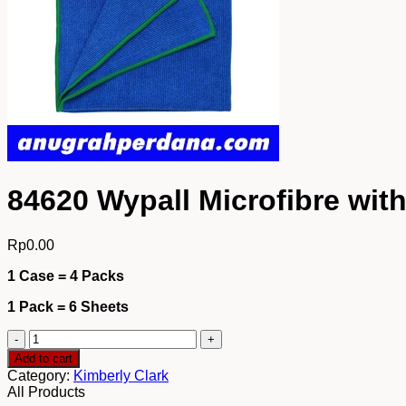
84620 Wypall Microfibre wi
Rp
0.00
1 Case = 4 Packs
1 Pack = 6 Sheets
84620
Wypall
Add to cart
Microfibre
Category:
Kimberly Clark
with
All Products
Microban