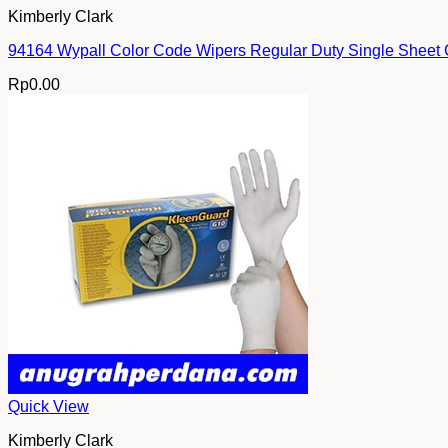
Kimberly Clark
94164 Wypall Color Code Wipers Regular Duty Single Sheet
Rp
0.00
Quick View
Kimberly Clark