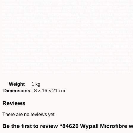
makasar, papua, sulawesi, kalimantan, sumatra, indonesia, Suplier 84620 WYPALL
indonesia, Supplier 84620 WYPALL MICROFIBRE BLUE jakarta, bogor, semarang, su
MICROFIBRE BLUE, distributor utama 84620 WYPALL MICROFIBRE BLUE, jual 84
MICROFIBRE BLUE, distributor resmi 84620 WYPALL MICROFIBRE BLUE, agen 84
BLUE, Grosir 84620 WYPALL MICROFIBRE BLUE, Pusat 84620 WYPALL MICROFIBRE
WYPALL MICROFIBRE BLUE, distributor utama WYPALL MICROFIBRE BLUE, jual 
resmi WYPALL MICROFIBRE BLUE, agen WYPALL MICROFIBRE BLUE, harga WYPAL
MICROFIBRE BLUE, Distributor Tunggal WYPALL MICROFIBRE BLUE, Suplier WYPA
lampung, balikpapan, samarinda, makasar, papua, sulawesi, kalimantan, sumatra,
papua, sulawesi, kalimantan, sumatra, Indonesia, jual WYPALL MICROFIBRE BLUE j
WYPALL MICROFIBRE BLUE jakarta,bogor, semarang, surabaya, medan, palembang, 
medan, palembang, batam, lampung, balikpapan, samarinda, makasar, papua, sula
lampung, balikpapan, samarinda, makasar, papua, sulawesi, kalimantan, sumatra,
papua, sulawesi, kalimantan, sumatra, Indonesia, agen WYPALL MICROFIBRE BLUE j
WYPALL MICROFIBRE BLUE jakarta,bogor, semarang, surabaya, medan, palembang, 
surabaya, medan, palembang, batam, lampung, balikpapan, samarinda, makasar, p
balikpapan, samarinda, makasar, papua, sulawesi, kalimantan, sumatra, Indonesi
kalimantan, sumatra, Indonesia, Pusat WYPALL MICROFIBRE BLUE jakarta,bogor, se
WYPALL MICROFIBRE BLUE jakarta,bogor, semarang, surabaya, medan, palembang, 
surabaya, medan, palembang, batam, lampung, balikpapan, samarinda, makasar, p
balikpapan, samarinda, makasar, papua, sulawesi, kalimantan, sumatra, Indonesia,
Weight
1 kg
Dimensions
18 × 16 × 21 cm
Reviews
There are no reviews yet.
Be the first to review “84620 Wypall Microfibre