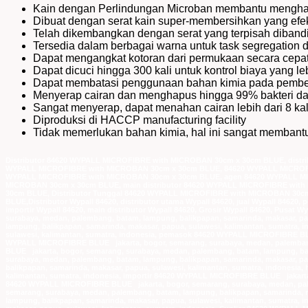
Kain dengan Perlindungan Microban membantu mengham
Dibuat dengan serat kain super-membersihkan yang efek
Telah dikembangkan dengan serat yang terpisah dibandin
Tersedia dalam berbagai warna untuk task segregation 
Dapat mengangkat kotoran dari permukaan secara cepat
Dapat dicuci hingga 300 kali untuk kontrol biaya yang le
Dapat membatasi penggunaan bahan kimia pada pembe
Menyerap cairan dan menghapus hingga 99% bakteri d
Sangat menyerap, dapat menahan cairan lebih dari 8 kali 
Diproduksi di HACCP manufacturing facility
Tidak memerlukan bahan kimia, hal ini sangat memban
Distributor 84620 WYPALL MICROFIBRE with MICROBAN 30cm x 30cm BLUE, dist
WYPALL MICROFIBRE with MICROBAN 30cm x 30cm BLUE, 84620 WYPALL MICROFIBR
WYPALL MICROFIBRE with MICROBAN 30cm x 30cm BLUE, agen 84620 WYPALL MI
MICROBAN 30cm x 30cm BLUE, main distributor 84620 WYPALL MICROFIBRE wit
30cm BLUE, Distributor Tunggal 84620 WYPALL MICROFIBRE with MICROBAN 30c
BLUE,Distributor Wypall 84620, distributor utama Wypall 84620, jual Wypall 84620, 
importir Wypall 84620, main distributor Wypall 84620, Grosir Wypall 84620, Pusat 
surabaya, medan, palembang, batam, lampung, balikpapan, samarinda, makasar, p
lampung, balikpapan, samarinda, makasar, papua, sulawesi, kalimantan, sumatra,
sulawesi, kalimantan, sumatra, indonesia, pemasok 84620 WYPALL MICROFIBRE BLUE
WYPALL MICROFIBRE BLUE jakarta, bogor, semarang, surabaya, medan, palembang,
BLUE jakarta, bogor, semarang, surabaya, medan, palembang, batam, lampung, bal
surabaya, medan, palembang, batam, lampung, balikpapan, samarinda, makasar, p
balikpapan, samarinda, makasar, papua, sulawesi, kalimantan, sumatra, indonesi
kalimantan, sumatra, indonesia, importir 84620 WYPALL MICROFIBRE BLUE jakarta, 
84620 WYPALL MICROFIBRE BLUE jakarta, bogor, semarang, surabaya, medan, pale
semarang, surabaya, medan, palembang, batam, lampung, balikpapan, samarinda, 
lampung, balikpapan, samarinda, makasar, papua, sulawesi, kalimantan, sumatra,