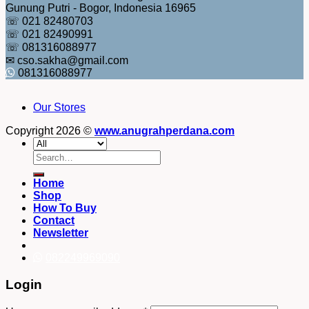
Gunung Putri - Bogor, Indonesia 16965
☏ 021 82480703
☏ 021 82490991
☏ 081316088977
✉ cso.sakha@gmail.com
081316088977
Our Stores
Copyright 2026 ©
www.anugrahperdana.com
Search
for:
Home
Shop
How To Buy
Contact
Newsletter
082249969090
Login