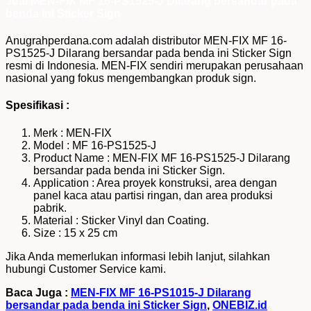
Jual MEN-FIX MF 16-PS1525-J Dilarang bersandar pada
benda ini Sticker Sign
Anugrahperdana.com adalah distributor MEN-FIX MF 16-
PS1525-J Dilarang bersandar pada benda ini Sticker Sign
resmi di Indonesia. MEN-FIX sendiri merupakan perusahaan
nasional yang fokus mengembangkan produk sign.
Spesifikasi :
Merk : MEN-FIX
Model : MF 16-PS1525-J
Product Name : MEN-FIX MF 16-PS1525-J Dilarang
bersandar pada benda ini Sticker Sign.
Application : Area proyek konstruksi, area dengan
panel kaca atau partisi ringan, dan area produksi
pabrik.
Material : Sticker Vinyl dan Coating.
Size : 15 x 25 cm
Jika Anda memerlukan informasi lebih lanjut, silahkan
hubungi Customer Service kami.
Baca Juga :
MEN-FIX MF 16-PS1015-J Dilarang
bersandar pada benda ini Sticker Sign
,
ONEBIZ.id