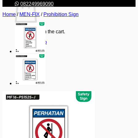
082249969090
Home
/
MEN-FIX
/
Prohibition Sign
No products in the cart.
Return to shop