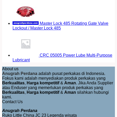
Master Lock 485 Rotating Gate Valve
Lockout / Master Lock 485
CRC 05005 Power Lube Multi-Purpose
Lubricant
About us
Anugrah Perdana
adalah pusat perkakas di Indonesia.
Fokus kami adalah menyediakan produk perkakas yang
Berkualitas
,
Harga kompetitif
&
Aman
. Jika Anda Supplier
atau Enduser yang memerlukan produk perkakas yang
Berkualitas
,
Harga kompetitif
&
Aman
silahkan hubungi
kami.
Contact Us
Anugrah Perdana
Ruko Little China JC 23 Legenda wisata