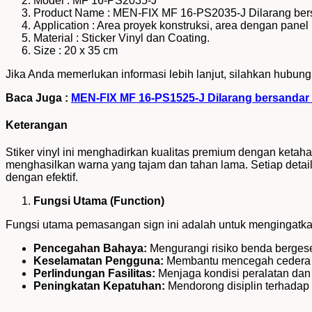
Model : MF 16-PS2035-J
Product Name : MEN-FIX MF 16-PS2035-J Dilarang bersa
Application : Area proyek konstruksi, area dengan panel 
Material : Sticker Vinyl dan Coating.
Size : 20 x 35 cm
Jika Anda memerlukan informasi lebih lanjut, silahkan hubung
Baca Juga :
MEN-FIX MF 16-PS1525-J Dilarang bersandar p
Keterangan
Stiker vinyl ini menghadirkan kualitas premium dengan ketah
menghasilkan warna yang tajam dan tahan lama. Setiap detail
dengan efektif.
Fungsi Utama (Function)
Fungsi utama pemasangan sign ini adalah untuk mengingatkan
Pencegahan Bahaya:
Mengurangi risiko benda bergeser
Keselamatan Pengguna:
Membantu mencegah cedera saa
Perlindungan Fasilitas:
Menjaga kondisi peralatan dan 
Peningkatan Kepatuhan:
Mendorong disiplin terhadap 