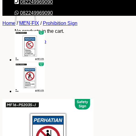
082249969090
082249969090
Home
/
MEN-FIX
/
Prohibition Sign
No products in the cart.
Return to shop