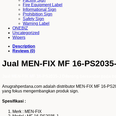
Facility Sign
Fire Equipment Label
Informational Sign
Prohibition Sign
Safety Sign
Warning Label
ONEBIZ
Uncategorized
Wipers
Description
Reviews (0)
Jual MEN-FIX MF 16-PS2035-J
Jual MEN-FIX MF 16-PS2035-J Dilarang bersandar pada ben
Anugrahperdana.com adalah distributor MEN-FIX MF 16-PS203
yang fokus mengembangkan produk sign.
Spesifikasi :
Merk : MEN-FIX